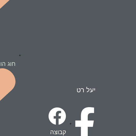
חוג הו
יעל רט
קבוצה