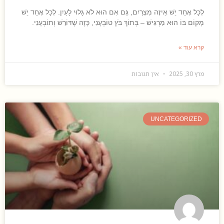
לְכָל אֶחָד יֵשׁ אֵיזֶה מִצְרַיִם, גַּם אִם הוּא לֹא גָּלוּי לָעַיִן. לְכָל אֶחָד יֵשׁ
מָקוֹם בּוֹ הוּא מַרְגִּישׁ – בְּתוֹךְ בֹּץ טוֹבְעָנִי, כָּזֶה שֶׁדּוֹרֵשׁ וְתוֹבְעָנִי.
קרא עוד »
מרץ 30, 2025
אין תגובות
UNCATEGORIZED