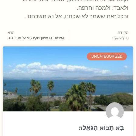
ולאבד, ולמכה וחרפה.
ובכל זאת ששמך לא שכחנו, אל נא תשכחנו'.
הקודם
הבא
מִי לָה' אֵלַי!
השיעור הראשון שקיבלתי על מתבגרים
UNCATEGORIZED
בָּא תָּבוֹא הַגְּאֻלּה