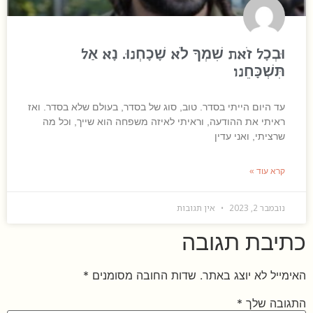
וּבְכָל זֹאת שִׁמְךָ לֹא שָׁכָחְנוּ. נָא אַל
תִּשְׁכָּחֵנו
עד היום הייתי בסדר. טוב, סוג של בסדר, בעולם שלא בסדר. ואז
ראיתי את ההודעה, וראיתי לאיזה משפחה הוא שייך, וכל מה
שרציתי, ואני עדין
קרא עוד »
נובמבר 2, 2023
אין תגובות
כתיבת תגובה
האימייל לא יוצג באתר.
שדות החובה מסומנים
*
התגובה שלך
*