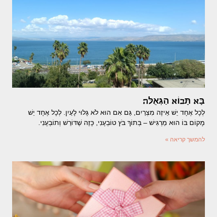
בָּא תָּבוֹא הַגְּאֻלּה
לְכָל אֶחָד יֵשׁ אֵיזֶה מִצְרַיִם, גַּם אִם הוּא לֹא גָּלוּי לָעַיִן. לְכָל אֶחָד יֵשׁ
מָקוֹם בּוֹ הוּא מַרְגִּישׁ – בְּתוֹךְ בֹּץ טוֹבְעָנִי, כָּזֶה שֶׁדּוֹרֵשׁ וְתוֹבְעָנִי.
להמשך קריאה »