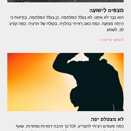
מְצַפִּים לִישׁוּעָה
הוּא כְּבָר לֹא אִתָּנוּ, לֹא בִּגְלַל הַמִּלְחָמָה, כֵּן בִּגְלַל הַמִּלְחָמָה, בְּוַדָּאוּת כִּי
הָיְתָה מְצוּקָה. כַּמָּה כְּאֵב רָאִיתִי בַּהַלְוָיָה, בְּקוֹלָהּ שֶׁל הרַעְיָה. כַּמָּה קוֹרֵעַ
לֵב, לִשְׁמֹעַ
להמשך קריאה »
לא מצטלם יפה
כמה פעמים רציתי להצדיע, לכל כך הרבה דמויות נסתרות, שאף