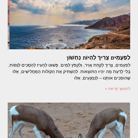
לִפְעָמִים צָרִיךְ לִהְיוֹת נַחְשׁוֹן
לִפְעָמִים, צָרִיךְ לָקַחַת אֲוִיר, וְלִקְפֹּץ לַמַּיִם. פָּשׁוּט לְהָעִיז לְהַסְכִּים לְנַסּוֹת,
בְּלִי לָדַעַת מָה יִהְיוּ הַתּוֹצָאוֹת. לְהַשְׁתִּיק אֶת הַקּוֹלוֹת הַמַּחֲלִישִׁים, אֵלּוּ
שֶׁהוֹפְכִים אוֹתָנוּ – לְנִמְנָעִים, אֵלּוּ
להמשך קריאה »