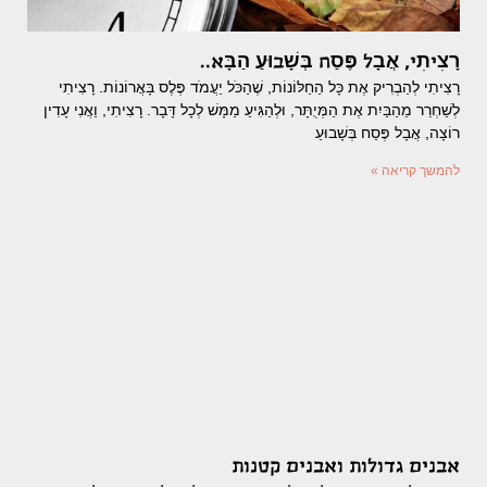
רָצִיתִי, אֲבָל פֶּסַח בְּשָׁבוּעַ הַבָּא..
רָצִיתִי לְהַבְרִיק אֶת כָּל הַחַלּוֹנוֹת, שֶׁהַכֹּל יַעֲמֹד פֶּלֶס בָּאֲרוֹנוֹת. רָצִיתִי
לְשַׁחְרֵר מֵהַבַּיִת אֶת הַמְּיֻתָּר, וּלְהַגִּיעַ מַמָּשׁ לְכָל דָּבָר. רָצִיתִי, וַאֲנִי עָדִין
רוֹצָה, אֲבָל פֶּסַח בְּשָׁבוּעַ
להמשך קריאה »
אבנים גדולות ואבנים קטנות